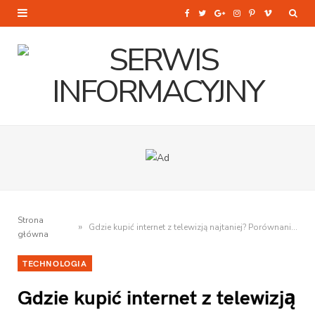
F
T
G
I
P
V
a
w
o
n
i
i
c
i
o
s
n
m
e
t
g
t
t
e
b
t
l
a
e
o
o
e
e
g
r
o
r
P
r
e
k
l
a
s
Strona
»
Gdzie kupić internet z telewizją najtaniej? Porównanie 2025
u
m
t
główna
s
TECHNOLOGIA
Gdzie kupić internet z telewizją