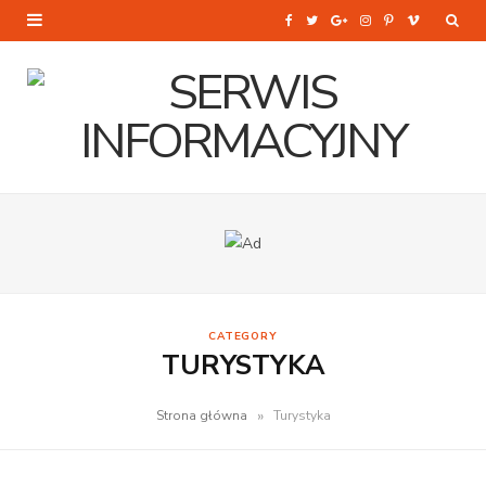
F
T
G
I
P
V
a
w
o
n
i
i
c
i
o
s
n
m
e
t
g
t
t
e
b
t
l
a
e
o
o
e
e
g
r
o
r
P
r
e
k
l
a
s
CATEGORY
u
m
t
TURYSTYKA
s
»
Strona główna
Turystyka