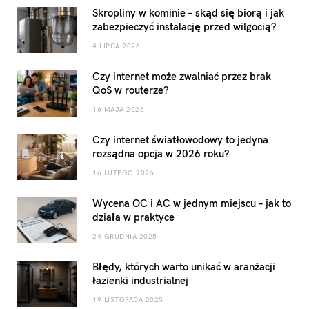
Skropliny w kominie – skąd się biorą i jak
zabezpieczyć instalację przed wilgocią?
4 LIPCA 2026
Czy internet może zwalniać przez brak
QoS w routerze?
16 MAJA 2026
Czy internet światłowodowy to jedyna
rozsądna opcja w 2026 roku?
16 LUTEGO 2026
Wycena OC i AC w jednym miejscu – jak to
działa w praktyce
24 GRUDNIA 2025
Błędy, których warto unikać w aranżacji
łazienki industrialnej
19 LISTOPADA 2025