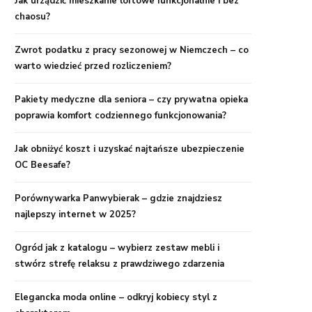
Jak urządzić mieszkanie loftowe funkcjonalnie i bez
chaosu?
Zwrot podatku z pracy sezonowej w Niemczech – co
warto wiedzieć przed rozliczeniem?
Pakiety medyczne dla seniora – czy prywatna opieka
poprawia komfort codziennego funkcjonowania?
Jak obniżyć koszt i uzyskać najtańsze ubezpieczenie
OC Beesafe?
Porównywarka Panwybierak – gdzie znajdziesz
najlepszy internet w 2025?
Ogród jak z katalogu – wybierz zestaw mebli i
stwórz strefę relaksu z prawdziwego zdarzenia
Elegancka moda online – odkryj kobiecy styl z