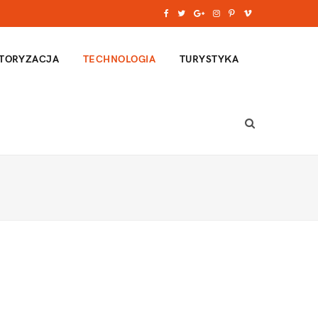
F
T
G
I
P
V
a
w
o
n
i
i
TORYZACJA
TECHNOLOGIA
TURYSTYKA
c
i
o
s
n
m
e
t
g
t
t
e
b
t
l
a
e
o
o
e
e
g
r
o
r
P
r
e
k
l
a
s
u
m
t
s