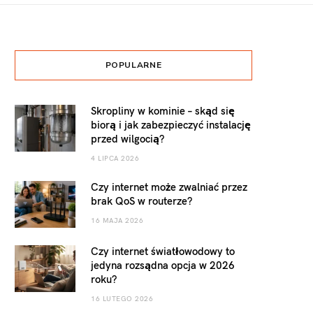
POPULARNE
Skropliny w kominie – skąd się
biorą i jak zabezpieczyć instalację
przed wilgocią?
4 LIPCA 2026
Czy internet może zwalniać przez
brak QoS w routerze?
16 MAJA 2026
Czy internet światłowodowy to
jedyna rozsądna opcja w 2026
roku?
16 LUTEGO 2026