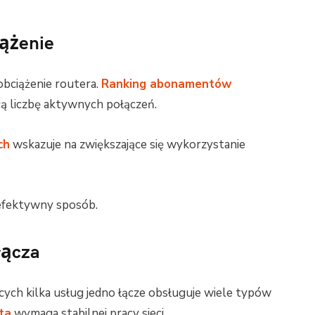
iążenie
obciążenie routera.
Ranking abonamentów
ą liczbę aktywnych połączeń.
ch
wskazuje na zwiększające się wykorzystanie
efektywny sposób.
łącza
ych kilka usług jedno łącze obsługuje wiele typów
ta
wymaga stabilnej pracy sieci.