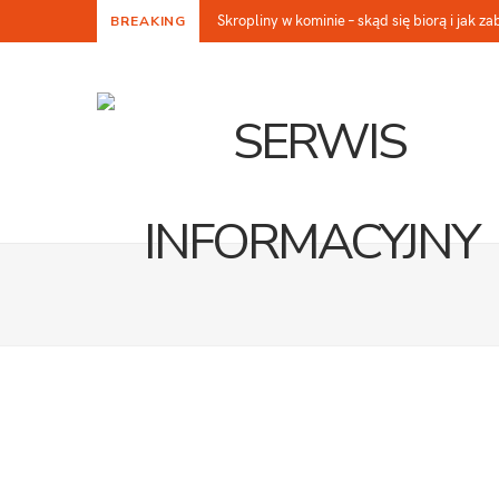
Skropliny w kominie – skąd się biorą i jak z
BREAKING