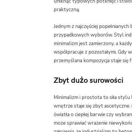
uniknąć typowych potknięć i stwor
praktyczną.
Jednym z najczęściej popełnianych 
przypadkowych wyborów. Styl indus
minimalizm jest zamierzony, a każd
współpracuje z pozostałymi. Gdy 
przemyślana kompozycja staje się
Zbyt dużo surowości
Minimalizm i prostota to siła styl
wnętrze staje się zbyt ascetyczne.
światła o ciepłej barwie czy wyb
może sprawiać wrażenie niewykończ
założenia, że industrializm to be