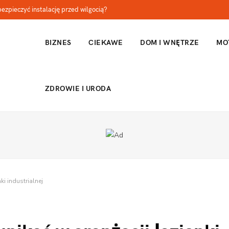
abezpieczyć instalację przed wilgocią?
BIZNES
CIEKAWE
DOM I WNĘTRZE
MO
ZDROWIE I URODA
ki industrialnej