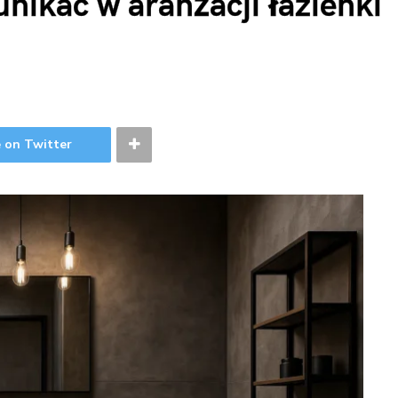
unikać w aranżacji łazienki
 on Twitter