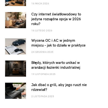
16 MAJA 2026
Czy internet światłowodowy to
jedyna rozsądna opcja w 2026
roku?
16 LUTEGO 2026
Wycena OC i AC w jednym
miejscu – jak to działa w praktyce
24 GRUDNIA 2025
Błędy, których warto unikać w
aranżacji łazienki industrialnej
19 LISTOPADA 2025
Jak dbać o grill, aby jego ruszt nie
rdzewiał?
2 LISTOPADA 2025