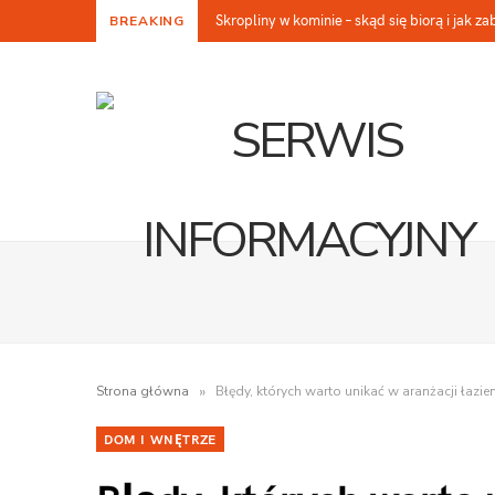
Skropliny w kominie – skąd się biorą i jak z
BREAKING
»
Strona główna
Błędy, których warto unikać w aranżacji łazien
DOM I WNĘTRZE