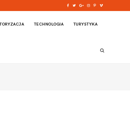
F
T
G
I
P
V
a
w
o
n
i
i
TORYZACJA
TECHNOLOGIA
TURYSTYKA
c
i
o
s
n
m
e
t
g
t
t
e
b
t
l
a
e
o
o
e
e
g
r
o
r
P
r
e
k
l
a
s
u
m
t
s