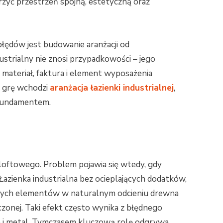
zyć przestrzeń spójną, estetyczną oraz
błędów jest budowanie aranżacji od
trialny nie znosi przypadkowości – jego
y materiał, faktura i element wyposażenia
w grę wchodzi
aranżacja łazienki industrialnej
,
 fundamentem.
u loftowego. Problem pojawia się wtedy, gdy
 Łazienka industrialna bez ocieplających dodatków,
ranych elementów w naturalnym odcieniu drewna
onej. Taki efekt często wynika z błędnego
ton i metal. Tymczasem kluczową rolę odgrywa