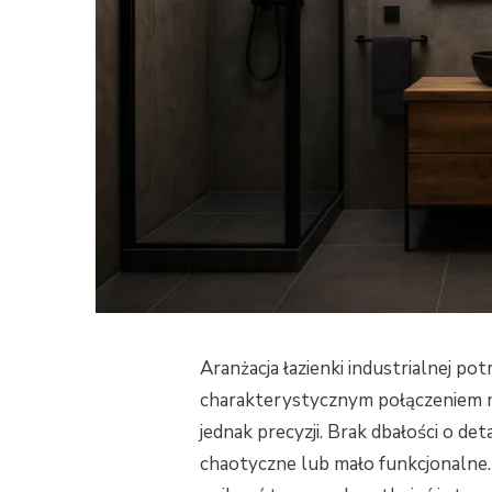
Aranżacja łazienki industrialnej po
charakterystycznym połączeniem m
jednak precyzji. Brak dbałości o de
chaotyczne lub mało funkcjonaln